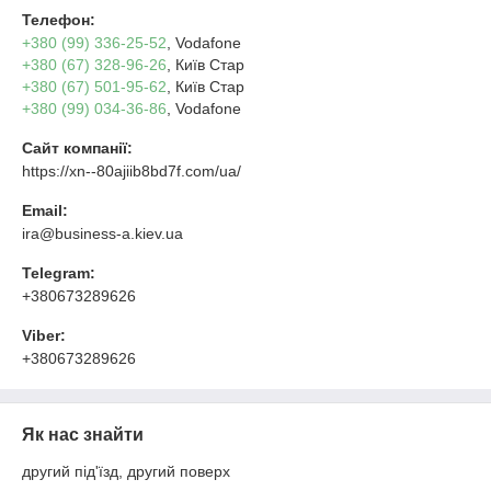
Телефон:
+380 (99) 336-25-52
, Vodafone
+380 (67) 328-96-26
, Київ Стар
+380 (67) 501-95-62
, Київ Стар
+380 (99) 034-36-86
, Vodafone
Сайт компанії:
https://xn--80ajiib8bd7f.com/ua/
Email:
ira@business-a.kiev.ua
Telegram:
+380673289626
Viber:
+380673289626
Як нас знайти
другий під'їзд, другий поверх