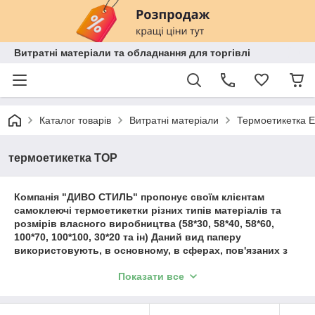
Витратні матеріали та обладнання для торгівлі
Каталог товарів
Витратні матеріали
Термоетикетка Е
термоетикетка ТОР
Компанія "ДИВО СТИЛЬ" пропонує своїм клієнтам
самоклеючі термоетикетки різних типів матеріалів та
розмірів власного виробництва (58*30, 58*40, 58*60,
100*70, 100*100, 30*20 та ін) Даний вид паперу
використовують, в основному, в сферах, пов'язаних з
торгівлею та бізнесом. А також — на різних
Показати все
виробництвах, складах, як засіб реклами і передачі
інформації.