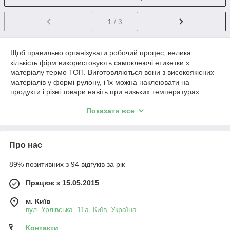
1
/ 3
Щоб правильно організувати робочий процес, велика
кількість фірм використовують самоклеючі етикетки з
матеріалу термо ТОП. Виготовляються вони з високоякісних
матеріалів у формі рулону, і їх можна наклеювати на
продукти і різні товари навіть при низьких температурах.
Компанія «ДИВО СТИЛЬ» пропонує своїм клієнтам тільки
Показати все
високоякісні етикетки для термодруку в рулонах за низькими
цінами. У нашому каталозі товар завжди в наявності і на
нього поширена гарантія.
Про нас
Самоклеючі етикетки термо ТОП
89% позитивних з 94 відгуків за рік
Етикетки термо ТОП виготовлені з бездревесной паперу
білого кольору. Вона має термочутливий покриття, яке стає
Працює з 15.05.2015
чорним при впливі тепла. Для того, щоб промаркувати
продукти і товари, на етикетки нанесений клей загального
м. Київ
призначення.
вул. Урлівська, 11а, Київ, Україна
Достоїнствами етикеток в рулонах від компанії «ДИВО
Контакти