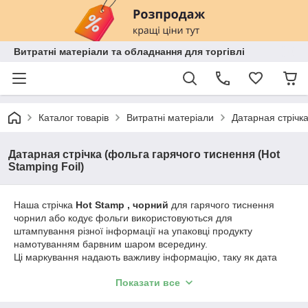
Витратні матеріали та обладнання для торгівлі
Каталог товарів
Витратні матеріали
Датарная стрічка
Датарная стрічка (фольга гарячого тиснення (Hot
Stamping Foil)
Наша стрічка
Hot Stamp , чорний
для гарячого тиснення
чорнил або кодує фольги використовуються для
штампування різної інформації на упаковці продукту
намотуванням барвним шаром всередину.
Ці маркування надають важливу інформацію, таку як дата
закінчення терміну придатності, дата виробництва, вага або
Показати все
ціна.
Уникальный состав красящего слоя гарантирует,