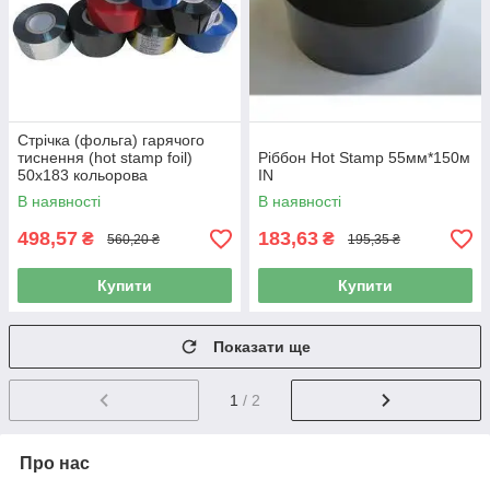
Стрічка (фольга) гарячого
тиснення (hot stamp foil)
Ріббон Hot Stamp 55мм*150м
50х183 кольорова
IN
В наявності
В наявності
498,57
183,63
₴
₴
560,20 ₴
195,35 ₴
Купити
Купити
Показати ще
1
/ 2
Про нас