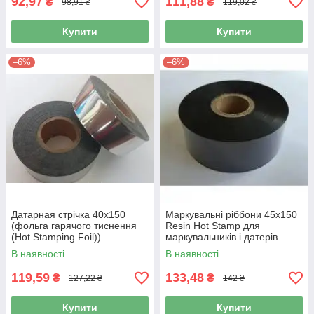
92,97
111,88
₴
₴
98,91 ₴
119,02 ₴
Купити
Купити
–6%
–6%
Датарная стрічка 40х150
Маркувальні ріббони 45х150
(фольга гарячого тиснення
Resin Hot Stamp для
(Hot Stamping Foil))
маркувальників і датерів
В наявності
В наявності
119,59
133,48
₴
₴
127,22 ₴
142 ₴
Купити
Купити