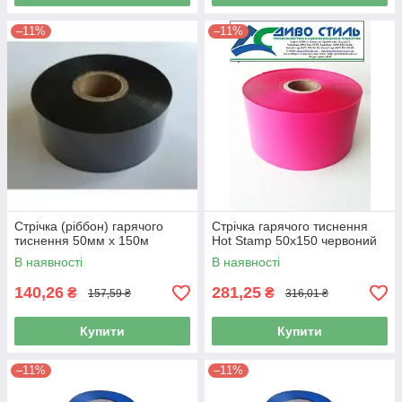
–11%
–11%
Стрічка (ріббон) гарячого
Стрічка гарячого тиснення
тиснення 50мм х 150м
Hot Stamp 50х150 червоний
В наявності
В наявності
140,26
281,25
₴
₴
157,59 ₴
316,01 ₴
Купити
Купити
–11%
–11%