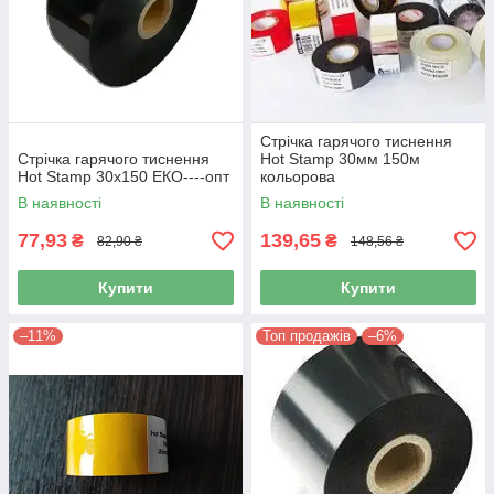
Стрічка гарячого тиснення
Стрічка гарячого тиснення
Hot Stamp 30мм 150м
Hot Stamp 30х150 ЕКО----опт
кольорова
В наявності
В наявності
77,93
139,65
₴
₴
82,90 ₴
148,56 ₴
Купити
Купити
–11%
Топ продажів
–6%