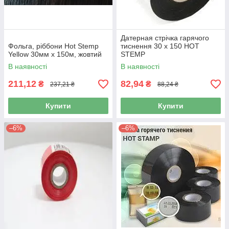
Датерная стрічка гарячого
Фольга, ріббони Hot Stemp
тиснення 30 х 150 HOT
Yellow 30мм x 150м, жовтий
STEMP
В наявності
В наявності
211,12
82,94
₴
₴
237,21 ₴
88,24 ₴
Купити
Купити
–6%
–6%