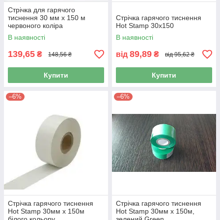
Стрічка для гарячого
тиснення 30 мм х 150 м
Стрічка гарячого тиснення
червоного коліра
Hot Stamp 30х150
В наявності
В наявності
139,65
89,89
₴
від
₴
148,56 ₴
від 95,62 ₴
Купити
Купити
–6%
–6%
Стрічка гарячого тиснення
Стрічка гарячого тиснення
Hot Stamp 30мм x 150м
Hot Stamp 30мм x 150м,
білого кольору
зелений Green