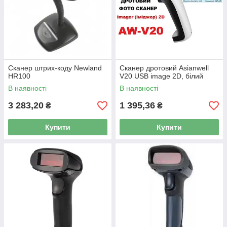
Сканер штрих-коду Newland
Сканер дротовий Asianwell
HR100
V20 USB image 2D, білий
В наявності
В наявності
3 283,20
1 395,36
₴
₴
Купити
Купити