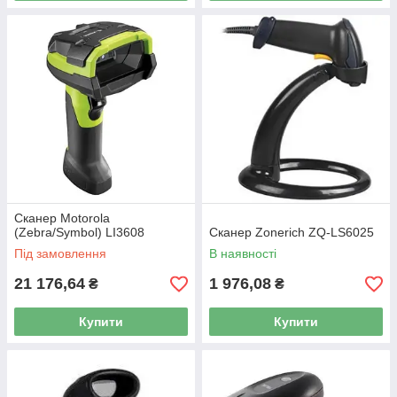
Сканер Motorola
(Zebra/Symbol) LI3608
Сканер Zonerich ZQ-LS6025
Під замовлення
В наявності
21 176,64
1 976,08
₴
₴
Купити
Купити