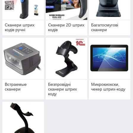
Сканери штрих
Сканери 2D штрих
Багатосмугові
кодів ручні
кодів
сканери
Встраемые
Безпровідні
Микрокиокски,
сканери
сканери штрих
чекер штрих-коду
коду