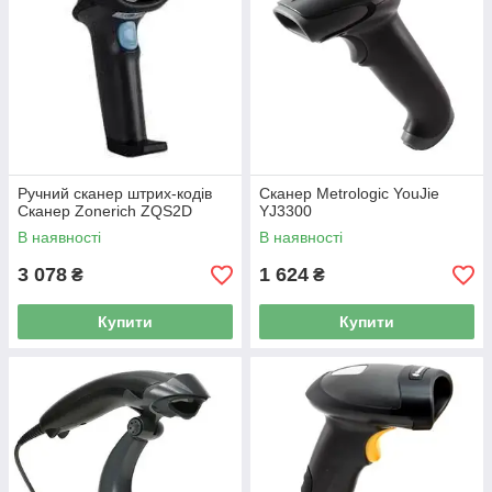
Ручний сканер штрих-кодів
Сканер Metrologic YouJie
Сканер Zonerich ZQS2D
YJ3300
В наявності
В наявності
3 078
1 624
₴
₴
Купити
Купити