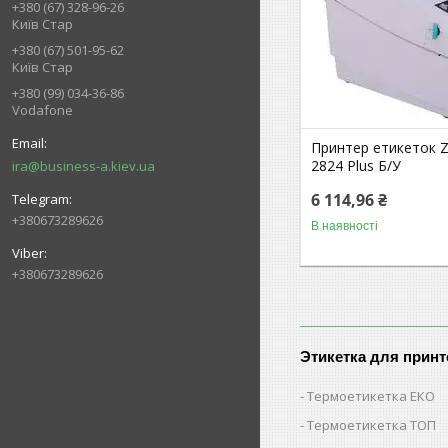
+380 (67) 328-96-26
Київ Стар
+380 (67) 501-95-62
Київ Стар
+380 (99) 034-36-86
Vodafone
Принтер етикеток Z
2824 Plus Б/У
ira@business-a.kiev.ua
6 114,96 ₴
+380673289626
В наявності
+380673289626
Этикетка для принт
Термоетикетка ЕКО
Термоетикетка ТОП