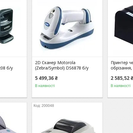
2D Сканер Motorola
Принтер че
08 б/у
(Zebra/Symbol) DS6878 б/у
обрізання,
5 499,36 ₴
2 585,52 
В наявності
В наявності
200048