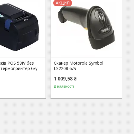
АКЦИЯ
ків POS 58IV без
Сканер Motorola Symbol
 термопринтер б/у
LS2208 б/в
₴
1 009,58 ₴
В наявності