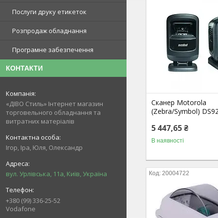
Послуги друку етикеток
Розпродаж обладнання
Програмне забезпечення
КОНТАКТИ
Сканер Motorola
«ДІВО Стиль» Інтернет магазин
(Zebra/Symbol) DS92
торговельного обладнання та
витратних матеріалів
5 447,65 ₴
В наявності
Ігор, Іра, Юля, Олександр
вул. Урлівська, 11а, Київ, Україна
20004722
+380 (99) 336-25-52
Vodafone