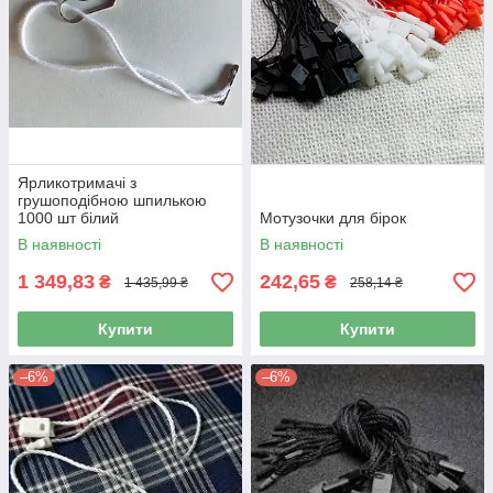
Ярликотримачі з
грушоподібною шпилькою
1000 шт білий
Мотузочки для бірок
В наявності
В наявності
1 349,83
242,65
₴
₴
1 435,99 ₴
258,14 ₴
Купити
Купити
–6%
–6%