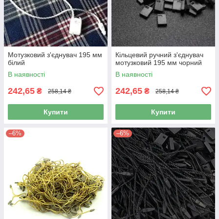
Мотузковий з'єднувач 195 мм
Кільцевий ручний з'єднувач
білий
мотузковий 195 мм чорний
В наявності
В наявності
242,65
242,65
₴
₴
258,14 ₴
258,14 ₴
Купити
Купити
–6%
–6%