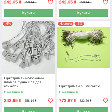
242,65
242,65
₴
₴
258,14 ₴
258,14 ₴
Купити
Купити
–6%
Новинка
–6%
Біркотримач мотузковий
пломба ручна сіра для
етикеток
Біркотримачі з шпилькою
В наявності
В наявності
242,65
773,87
₴
₴
258,14 ₴
823,26 ₴
Купити
Купити