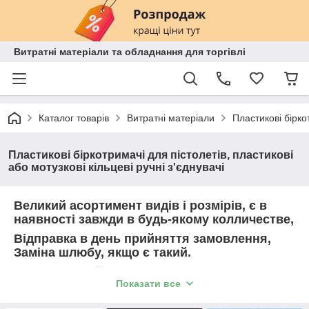
Витратні матеріали та обладнання для торгівлі
Каталог товарів
Витратні матеріали
Пластикові біркот
Пластикові біркотримачі для пістолетів, пластикові
або мотузкові кільцеві ручні з'єднувачі
Великий асортимент видів і розмірів, є в
наявності завжди в будь-якому колличестве,
Відправка в день прийняття замовлення,
Заміна шлюбу, якщо є такий.
Купівля онлайн. Оплата будь-яким способом
Показати все
(на карту ,по безналу, наложка тощо),
Фото товару за вайберу. Безкоштовна