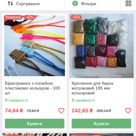
Сортування
0
Фільтри
Новинка
–6%
–6%
Біркотримачі з пломбою
Кріплення для бирок
пластикової кольорові - 100
мотузковий 195 мм
шт
кольоровий
В наявності
В наявності
74,84
242,65
₴
₴
79,62 ₴
258,14 ₴
Купити
Купити