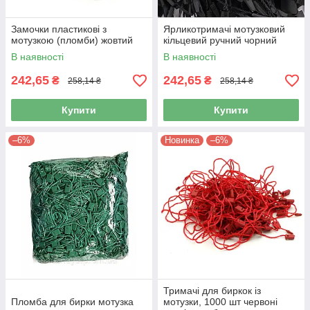
Замочки пластикові з
Ярликотримачі мотузковий
мотузкою (пломби) жовтий
кільцевий ручний чорний
В наявності
В наявності
242,65
242,65
₴
₴
258,14 ₴
258,14 ₴
Купити
Купити
–6%
Новинка
–6%
Тримачі для биркок із
Пломба для бирки мотузка
мотузки, 1000 шт червоні