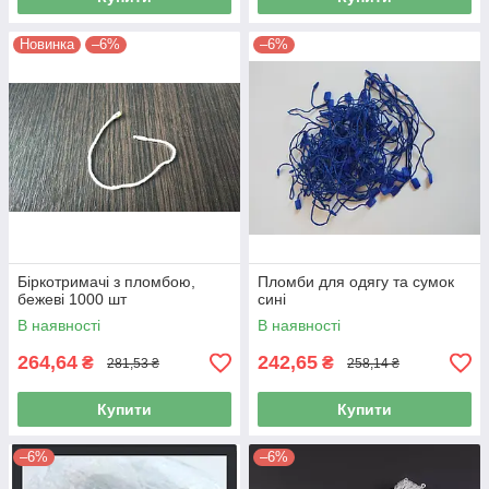
Новинка
–6%
–6%
Біркотримачі з пломбою,
Пломби для одягу та сумок
бежеві 1000 шт
сині
В наявності
В наявності
264,64
242,65
₴
₴
281,53 ₴
258,14 ₴
Купити
Купити
–6%
–6%