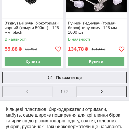
З'єднувачі ручні біркотримачі
Ручний з'єднувач (тримач
чорний (хомути 500шт) - 125
бирок) типу хомут 125 мм
мм. black
1000 шт
В наявності
В наявності
55,88
134,78
₴
₴
62,79 ₴
151,44 ₴
Купити
Купити
Показати ще
1
/ 2
Кільцеві пластикові биркодержатели отримали,
мабуть, саме широке поширення для кріплення бірок
та ярликів до різних товарів: одягу, взуття, головних
уборів, рукавичок. Такі биркодержатели ще називають