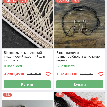
Новинка
–6%
Новинка
–6%
Біркотримач мотузковий
Біркотримач із
пластиковий касетний для
грушоподібною з шпилькою
пістолета
чорний
В наявності
В наявності
4 498,92
1 349,83
₴
₴
4 786,08 ₴
1 435,99 ₴
Купити
Купити
–6%
–6%