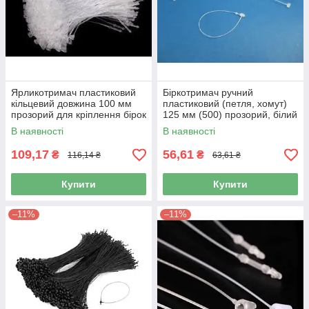
Ярликотримач пластиковий
Біркотримач ручний
кільцевий довжина 100 мм
пластиковий (петля, хомут)
прозорий для кріплення бірок
125 мм (500) прозорий, білий
та ярликів вручну 1000 штук
В наявності
В наявності
109,17
56,61
₴
₴
116,14 ₴
63,61 ₴
Купити
Купити
–11%
–11%