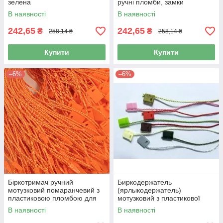
зелена
ручні пломби, замки
В наявності
В наявності
242,65
242,65
₴
₴
258,14 ₴
258,14 ₴
Купити
Купити
–6%
–6%
Біркотримач ручний
Биркодержатель
мотузковий помаранчевий з
(ярлыкодержатель)
пластиковою пломбою для
мотузковий з пластикової
етикеток
пломбою
В наявності
В наявності