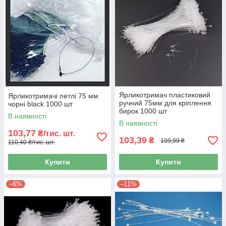
Ярликотримач пластиковий
Ярликотримачі петлі 75 мм
ручний 75мм для кріплення
чорні black 1000 шт
бирок 1000 шт
В наявності
В наявності
103,77
₴/тис. шт.
103,39
₴
109,99 ₴
110,40 ₴/тис. шт.
Купити
Купити
–6%
–11%