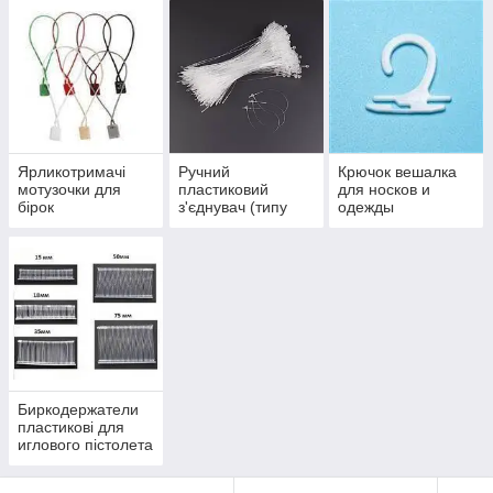
консультація на сайті
Доставка по всій Україні. Відправка будь-
яким перевізником Оперативність. Краща
якість.
Оптимальна ціна, Різна колірна гамма, акції -
постійно знижка на товар
Ярликотримачі
Ручний
Крючок вешалка
мотузочки для
пластиковий
для носков и
бірок
з'єднувач (типу
одежды
хомут)
Биркодержатели
пластикові для
иглового пістолета