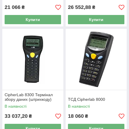
21 066
26 552,88
₴
₴
Купити
Купити
CipherLab 8300 Термінал
збору даних (штрихкоду)
ТСД Cipherlab 8000
В наявності
В наявності
33 037,20
18 060
₴
₴
Купити
Купити