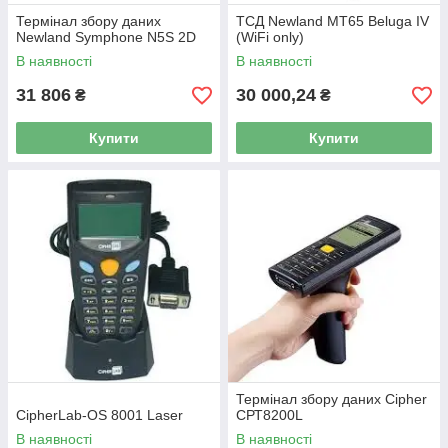
Термінал збору даних
ТСД Newland MT65 Beluga IV
Newland Symphone N5S 2D
(WiFi only)
В наявності
В наявності
31 806
30 000,24
₴
₴
Купити
Купити
Термінал збору даних Cipher
CipherLab-OS 8001 Laser
СРТ8200L
В наявності
В наявності