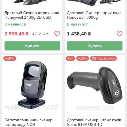
Дротовий Сканер штрих-кода
Дротовий Сканер штрих-кода
Honeywell 1400g 2D USB
Honeywell 3800g
В наявності
В наявності
2 598,45
1 436,40
₴
₴
3 712,07 ₴
Купити
Купити
–18%
Топ
–10%
Подарунок
Багатоплощинний сканер
Дротовий сканер штрих кодів
штрих-коду NCR
Sulux 616A USB 1D