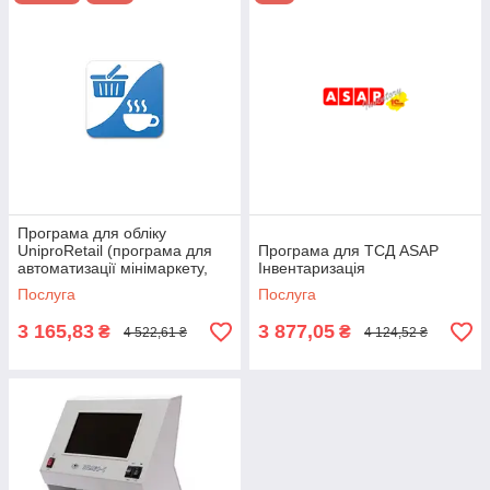
Програма для обліку
UniproRetail (програма для
Програма для ТСД ASAP
автоматизації мінімаркету,
Інвентаризація
складу, фаст-фуди, кафе,
Послуга
Послуга
ресторану
3 165,83
3 877,05
₴
₴
4 522,61 ₴
4 124,52 ₴