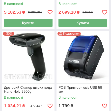
В наявності
В наявності
5 182,53
2 699,10
₴
₴
6 320,16 ₴
2 999 ₴
Купити
Купити
–30%
Подарунок
Дротовий Сканер штрих-кода
POS Принтер чеків USB 58
Hand Held 3800g
мм
В наявності
В наявності
1 034,21
1 799
₴
₴
1 477,44 ₴