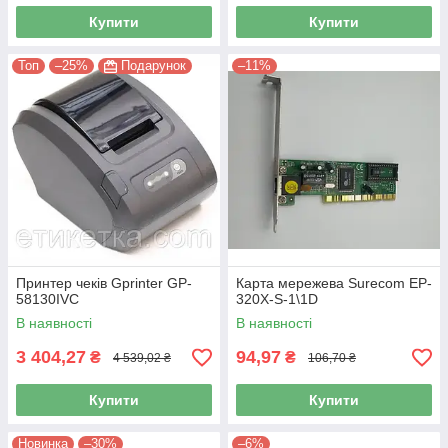
Купити
Купити
Топ
–25%
Подарунок
–11%
Принтер чеків Gprinter GP-
Карта мережева Surecom EP-
58130IVC
320X-S-1\1D
В наявності
В наявності
3 404,27
94,97
₴
₴
4 539,02 ₴
106,70 ₴
Купити
Купити
Новинка
–30%
–6%