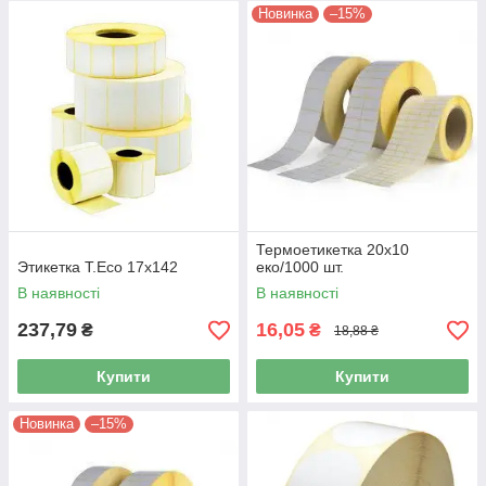
Новинка
–15%
Термоетикетка 20х10
Этикетка T.Eco 17x142
еко/1000 шт.
В наявності
В наявності
237,79
16,05
₴
₴
18,88 ₴
Купити
Купити
Новинка
–15%