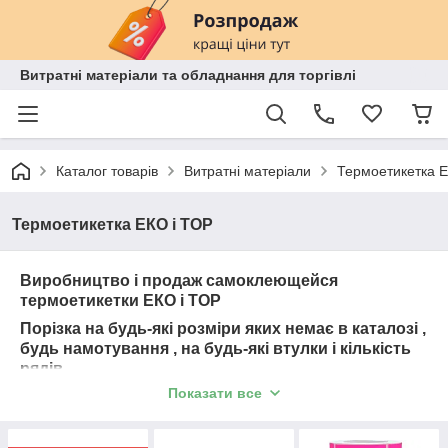
Витратні матеріали та обладнання для торгівлі
Каталог товарів
Витратні матеріали
Термоетикетка Е
Термоетикетка ЕКО і ТОР
Виробництво і продаж самоклеющейся
термоетикетки ЕКО і ТОР
Порізка на будь-які розміри яких немає в каталозі ,
будь намотування , на будь-які втулки і кількість
рядів
Показати все
Купівля онлайн. Оплата будь-яким способом (на
карту ,по безналу, наложка тощо), у тому числі з
ПДВ