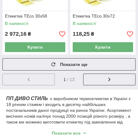
Етикетка TEco 30x58
Етикетка TEco 30x72
В наявності
В наявності
2 972,16
118,25
₴
₴
Купити
Купити
Показати ще
1
/ 13
ПП ДИВО СТИЛЬ
є виробником термоетикетки в Україні з
18 річним стажем і входить в десятку найбільших
постачальників даної продукції на ринок України. Асортимент
висічних ножів налічує понад 2000 позицій різного розміру , а
також ми можемо виготовити етикетку під замовлення від
виробника.
Показати все
Етикетки ЕКО і ТОП від виробника