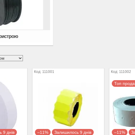
пристрою
111001
111002
Топ прод
 9 днів
–11%
Залишилось 9 днів
–11%
З