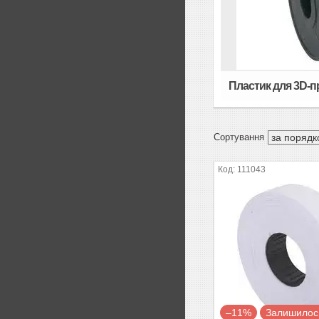
Пластик для 3D-
111043
–11%
Залишилось