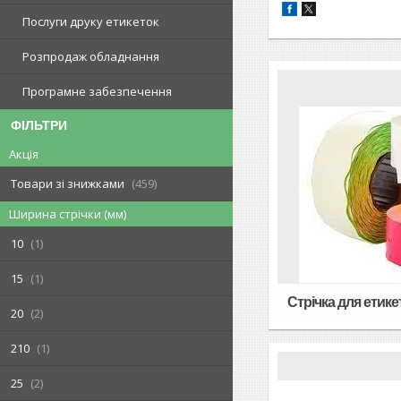
Послуги друку етикеток
Розпродаж обладнання
Програмне забезпечення
ФІЛЬТРИ
Акція
Товари зі знижками
459
Ширина стрічки (мм)
10
1
15
1
Стрічка для етикет
20
2
210
1
25
2