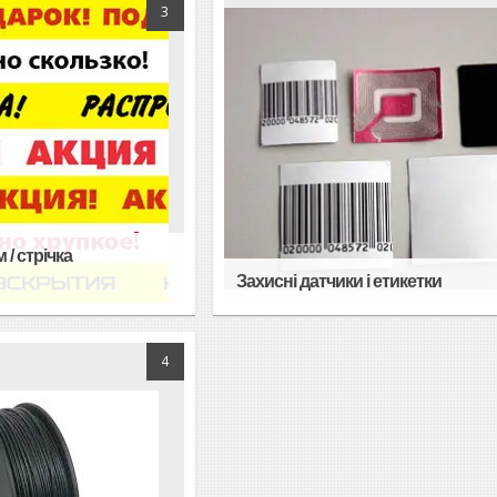
3
 / стрічка
Захисні датчики і етикетки
4