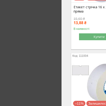
Етикет стрічка 16 х 
пряма
15,60 ₴
13,88 ₴
В наявності
Купити
111004
–11%
Залишилось