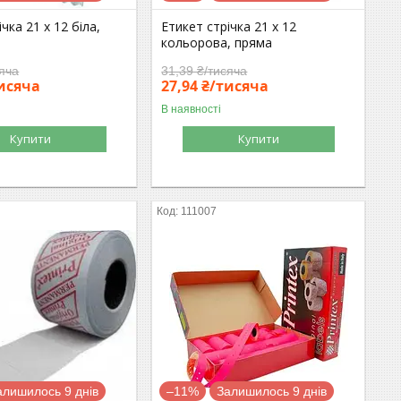
чка 21 х 12 біла,
Етикет стрічка 21 х 12
кольорова, пряма
сяча
31,39 ₴/тисяча
тисяча
27,94 ₴/тисяча
В наявності
Купити
Купити
111007
алишилось 9 днів
–11%
Залишилось 9 днів