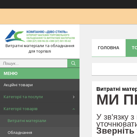
Витратні матеріали та обладнання
ГОЛОВНА
Т
для торгівлі
Акційні товари
Витратні мате
МИ П
Категорії та послуги
Категорії товарів
У зв'язку 
Витратні матеріали
уточнювати
Зверніть
Обладнання