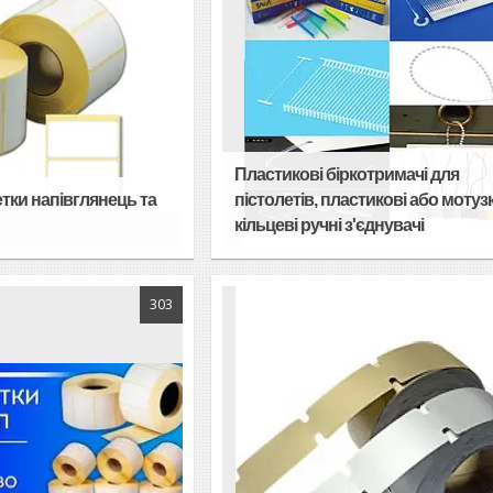
Пластикові біркотримачі для
тки напівглянець та
пістолетів, пластикові або мотуз
кільцеві ручні з'єднувачі
303