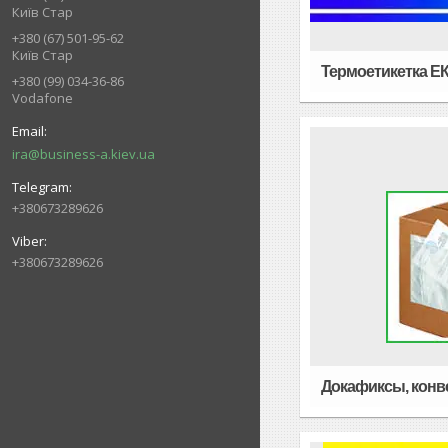
Київ Стар
+380 (67) 501-95-62
Київ Стар
Термоетикетка ЕК
+380 (99) 034-36-86
Vodafone
ira@business-a.kiev.ua
+380673289626
+380673289626
Докафиксы, конв