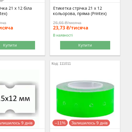
чка 21 x 12 біла
Етикетка стрічка 21 x 12
tex)
кольорова, пряма (Printex)
сяча
26,66 ₴/тисяча
тисяча
23,73 ₴/тисяча
В наявності
Купити
Купити
111011
алишилось 9 днів
–11%
Залишилось 9 днів