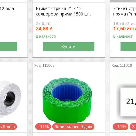
12 біла
Етикет стрічка 21 x 12
Етикет стрі
кольорова пряма 1500 шт.
пряма (Prin
27,95 ₴
19,78 ₴/ти
24,88 ₴
17,60 ₴/
В наявності
В наявності
Купити
111009
111010
 9 днів
–11%
Залишилось 9 днів
–11%
З