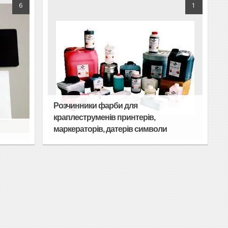
6
1
Розчинники фарби для
краплеструменів принтерів,
маркераторів, датерів символи