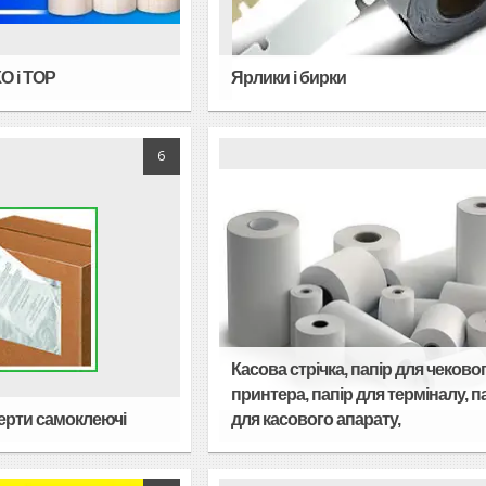
О і ТОР
Ярлики і бирки
6
Касова стрічка, папір для чеково
принтера, папір для терміналу, п
ерти самоклеючі
для касового апарату,