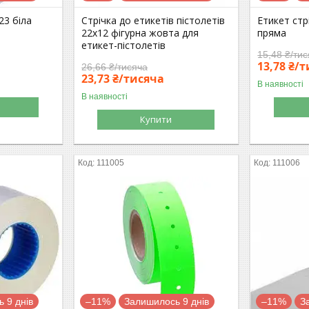
23 біла
Стрічка до етикетів пістолетів
Етикет стрі
22х12 фігурна жовта для
пряма
етикет-пістолетів
15,48 ₴/ти
13,78 ₴/
26,66 ₴/тисяча
23,73 ₴/тисяча
В наявності
В наявності
Купити
111005
111006
 9 днів
–11%
Залишилось 9 днів
–11%
З