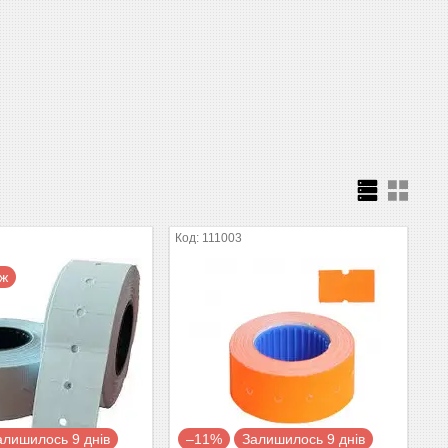
111003
аж
алишилось 9 днів
–11%
Залишилось 9 днів