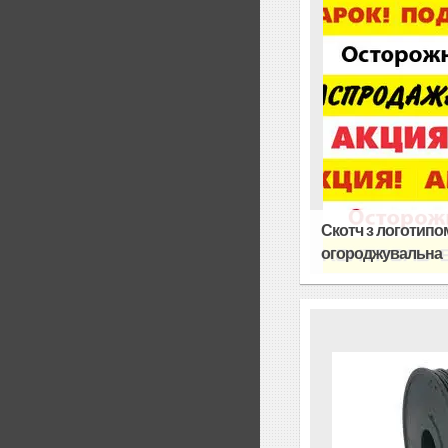
Скотч з логотипом
огороджувальна