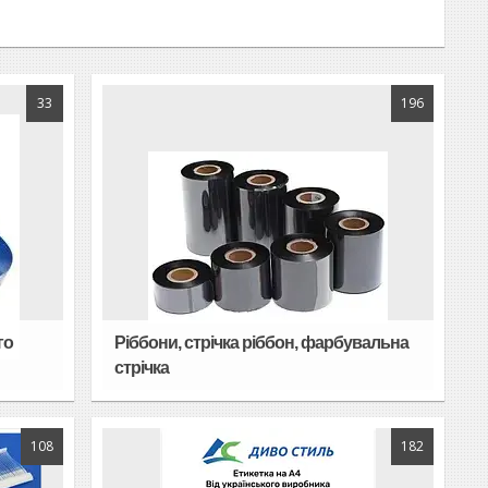
33
196
го
Ріббони, стрічка ріббон, фарбувальна
стрічка
108
182