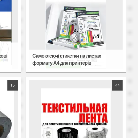
кові
Самоклеючі етикетки на листах
формату А4 для принтерів
15
44