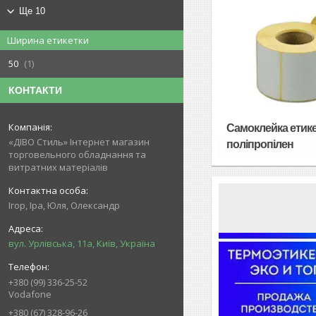
Ще 10
Ширина етикетки
50
1
КОНТАКТИ
Самоклейка етике
«ДІВО Стиль» Інтернет магазин
поліпропілен
торговельного обладнання та
витратних матеріалів
Ігор, Іра, Юля, Олександр
вул. Урлівська, 11а, Київ, Україна
+380 (99) 336-25-52
Vodafone
+380 (67) 328-96-26