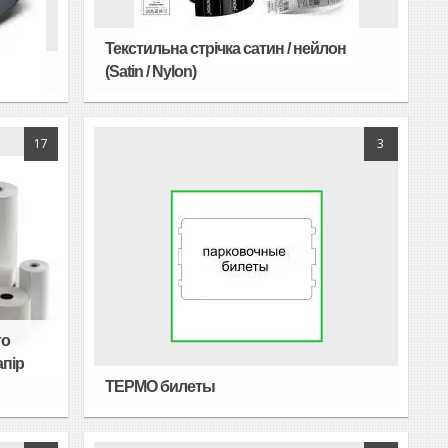
Текстильна стрічка сатин / нейлон
(Satin / Nylon)
17
3
го
апір
ТЕРМО билеты