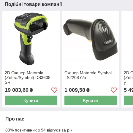
Подібні товари компанії
2D Сканер Motorola
Сканер Motorola Symbol
2D С
(Zebra/Symbol) DS3608-
LS2208 б/в
(Zeb
SR
у
19 083,60
1 009,58
5 4
₴
₴
Купити
Купити
Про нас
89% позитивних з 94 відгуків за рік