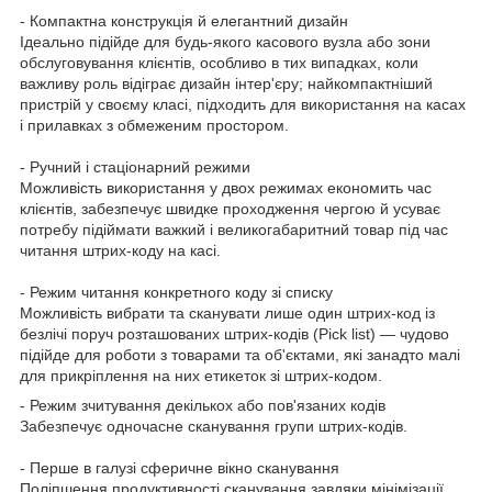
- Компактна конструкція й елегантний дизайн
Ідеально підійде для будь-якого касового вузла або зони
обслуговування клієнтів, особливо в тих випадках, коли
важливу роль відіграє дизайн інтер'єру; найкомпактніший
пристрій у своєму класі, підходить для використання на касах
і прилавках з обмеженим простором.
- Ручний і стаціонарний режими
Можливість використання у двох режимах економить час
клієнтів, забезпечує швидке проходження чергою й усуває
потребу підіймати важкий і великогабаритний товар під час
читання штрих-коду на касі.
- Режим читання конкретного коду зі списку
Можливість вибрати та сканувати лише один штрих-код із
безлічі поруч розташованих штрих-кодів (Pick list) — чудово
підійде для роботи з товарами та об'єктами, які занадто малі
для прикріплення на них етикеток зі штрих-кодом.
- Режим зчитування декількох або пов'язаних кодів
Забезпечує одночасне сканування групи штрих-кодів.
- Перше в галузі сферичне вікно сканування
Поліпшення продуктивності сканування завдяки мінімізації