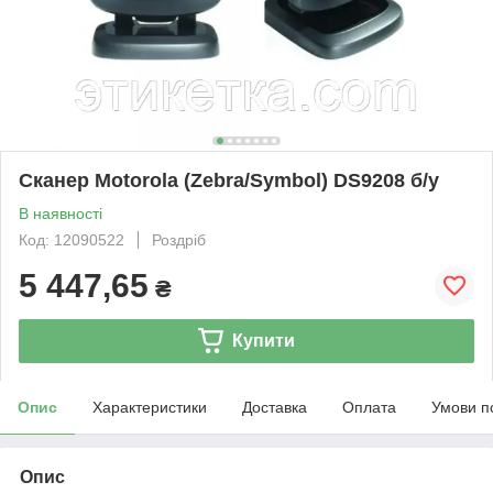
Сканер Motorola (Zebra/Symbol) DS9208 б/у
В наявності
Код: 12090522
Роздріб
5 447,65
₴
Купити
Опис
Характеристики
Доставка
Оплата
Умови п
Опис