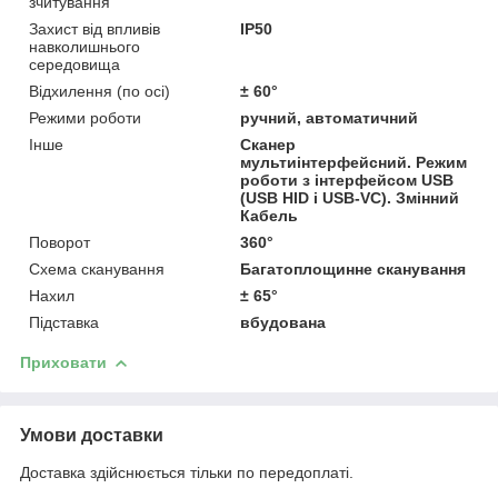
зчитування
Захист від впливів
IP50
навколишнього
середовища
Відхилення (по осі)
± 60°
Режими роботи
ручний, автоматичний
Інше
Сканер
мультиінтерфейсний. Режим
роботи з інтерфейсом USB
(USB HID і USB-VC). Змінний
Кабель
Поворот
360°
Схема сканування
Багатоплощинне сканування
Нахил
± 65°
Підставка
вбудована
Приховати
Умови доставки
Доставка здійснюється тільки по передоплаті.