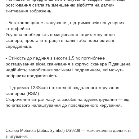
розсіювання світла та зменшенню відбиття на датчик
зчитування зображень.
- Багатоплощинне сканування; підтримка всіх популярних
інтерфейсів
Усунена необхідність позиціювання штрих-коду щодо
сканера; проста інтеграція в наявні або перспективні
середовища.
- Стійкість до падіння з висоти 1,5 м; поглиблене
розташування вікна сканування в корпусі сканера Підвищена
надійність; запобігання засічкам і подряпинам, які можуть
погіршити продуктивність.
- Підтримка 123Scan і технології віддаленого керування
сканером (RSM)
Скорочення витрат часу та засобів на адміністрування — від
початкового налаштування до повсякденного керування.
Сканер Motorola (Zebra/Symbol) DS9208 — максимальна дальність
зчитування: