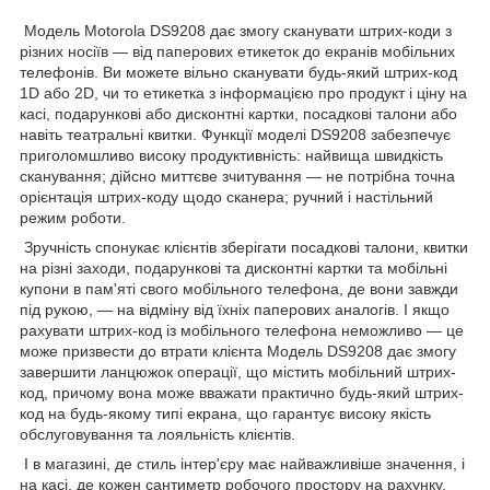
Модель Motorola DS9208 дає змогу сканувати штрих-коди з
різних носіїв — від паперових етикеток до екранів мобільних
телефонів. Ви можете вільно сканувати будь-який штрих-код
1D або 2D, чи то етикетка з інформацією про продукт і ціну на
касі, подарункові або дисконтні картки, посадкові талони або
навіть театральні квитки. Функції моделі DS9208 забезпечує
приголомшливо високу продуктивність: найвища швидкість
сканування; дійсно миттєве зчитування — не потрібна точна
орієнтація штрих-коду щодо сканера; ручний і настільний
режим роботи.
Зручність спонукає клієнтів зберігати посадкові талони, квитки
на різні заходи, подарункові та дисконтні картки та мобільні
купони в пам'яті свого мобільного телефона, де вони завжди
під рукою, — на відміну від їхніх паперових аналогів. І якщо
рахувати штрих-код із мобільного телефона неможливо — це
може призвести до втрати клієнта Модель DS9208 дає змогу
завершити ланцюжок операції, що містить мобільний штрих-
код, причому вона може вважати практично будь-який штрих-
код на будь-якому типі екрана, що гарантує високу якість
обслуговування та лояльність клієнтів.
І в магазині, де стиль інтер'єру має найважливіше значення, і
на касі, де кожен сантиметр робочого простору на рахунку,