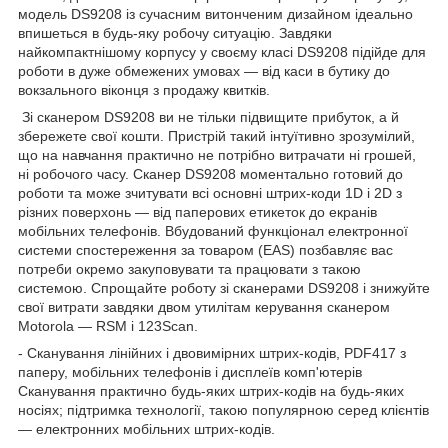
модель DS9208 із сучасним витонченим дизайном ідеально
впишеться в будь-яку робочу ситуацію. Завдяки
найкомпактнішому корпусу у своєму класі DS9208 підійде для
роботи в дуже обмежених умовах — від каси в бутику до
вокзального віконця з продажу квитків.
Зі сканером DS9208 ви не тільки підвищите прибуток, а й
збережете свої кошти. Пристрій такий інтуїтивно зрозумілий,
що на навчання практично не потрібно витрачати ні грошей,
ні робочого часу. Сканер DS9208 моментально готовий до
роботи та може зчитувати всі основні штрих-коди 1D і 2D з
різних поверхонь — від паперових етикеток до екранів
мобільних телефонів. Вбудований функціонал електронної
системи спостереження за товаром (EAS) позбавляє вас
потреби окремо закуповувати та працювати з такою
системою. Спрощайте роботу зі сканерами DS9208 і знижуйте
свої витрати завдяки двом утилітам керування сканером
Motorola — RSM і 123Scan.
- Сканування лінійних і двовимірних штрих-кодів, PDF417 з
паперу, мобільних телефонів і дисплеїв комп'ютерів
Сканування практично будь-яких штрих-кодів на будь-яких
носіях; підтримка технології, такою популярною серед клієнтів
— електронних мобільних штрих-кодів.