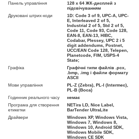
Панель управління
128 x 64 ЖК-дисплей з
підсвічуванням
Друковані штрих-коди
1D: Code 3 of 9, UPC-A, UPC-
E, Interleaved 2 of 5,
Industrial 2 of 5, Std 2 of 5,
Code 11, Code 93, Code 128,
EAN-8, EAN-13, HIBC,
Codabar, Plessey, UPC 2 і 5
digit addendums, Postnet,
UCC/EAN Code 128, Telepen,
Planetcode, FIM, USPS-4
State;
Графіка
Графічні типи файлів .pcx,
.bmp, .img і файли формату
ASCII
Мови управління
PL-Z (Zebra), PL-I (Intermec),
PL-B (Boca)
Годинник реального часу
немає
Програма для створення
NETira LD, Nice Label,
етикетки
BarTender UltraLite
Драйвери
Windows XP, Windows Vista,
Windows 7, Windows 8,
Windows 10, Android SDK,
Windows Mobile SDK,
Windows CE SDK