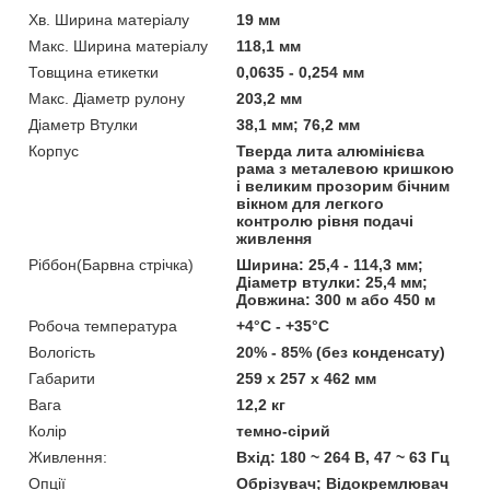
Хв. Ширина матеріалу
19 мм
Макс. Ширина матеріалу
118,1 мм
Товщина етикетки
0,0635 - 0,254 мм
Макс. Діаметр рулону
203,2 мм
Діаметр Втулки
38,1 мм; 76,2 мм
Корпус
Тверда лита алюмінієва
рама з металевою кришкою
і великим прозорим бічним
вікном для легкого
контролю рівня подачі
живлення
Ріббон(Барвна стрічка)
Ширина: 25,4 - 114,3 мм;
Діаметр втулки: 25,4 мм;
Довжина: 300 м або 450 м
Робоча температура
+4°C - +35°C
Вологість
20% - 85% (без конденсату)
Габарити
259 х 257 х 462 мм
Вага
12,2 кг
Колір
темно-сірий
Живлення:
Вхід: 180 ~ 264 В, 47 ~ 63 Гц
Опції
Обрізувач; Відокремлювач