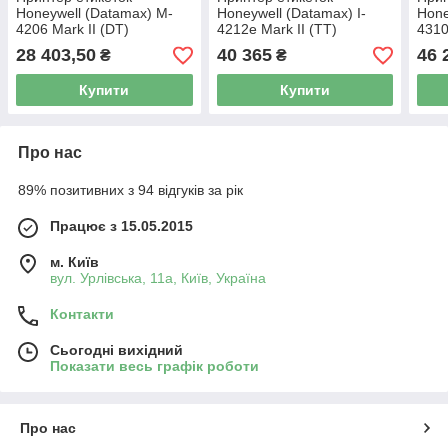
Honeywell (Datamax) M-
Honeywell (Datamax) I-
Hone
4206 Mark II (DT)
4212e Mark II (TT)
4310
28 403,50
40 365
46 
₴
₴
Купити
Купити
Про нас
89% позитивних з 94 відгуків за рік
Працює з 15.05.2015
м. Київ
вул. Урлівська, 11а, Київ, Україна
Контакти
Сьогодні вихідний
Показати весь графік роботи
Про нас