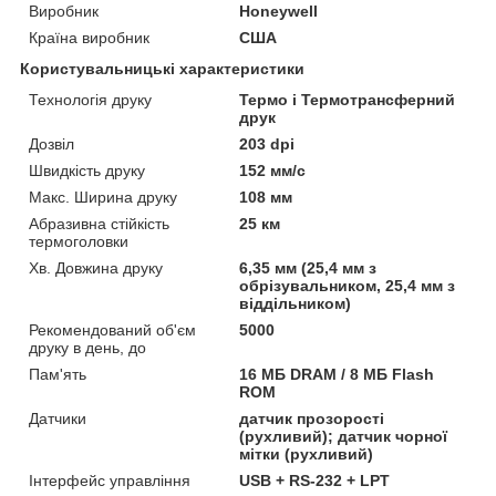
Виробник
Honeywell
Країна виробник
США
Користувальницькі характеристики
Технологія друку
Термо і Термотрансферний
друк
Дозвіл
203 dpi
Швидкість друку
152 мм/с
Макс. Ширина друку
108 мм
Абразивна стійкість
25 км
термоголовки
Хв. Довжина друку
6,35 мм (25,4 мм з
обрізувальником, 25,4 мм з
віддільником)
Рекомендований об'єм
5000
друку в день, до
Пам'ять
16 МБ DRAM / 8 МБ Flash
ROM
Датчики
датчик прозорості
(рухливий); датчик чорної
мітки (рухливий)
Інтерфейс управління
USB + RS-232 + LPT