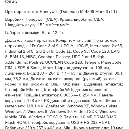
Опис
Принтер етикеток Honeywell (Datamax) M-4206 Mark II (TT)
Виробник: Honeywell (США); Країна-виробник: США;
Швидкість друку: 152 мм/сек мм/с
Габаритні розміри. Вага: 12,2 кг
Додаткові характеристики. Колір: темно-сірий; Печатаемые
штрих-коды: 1D: Code 3 of 9, UPC-A, UPC-E, Interleaved 2 of 5,
Industrial 2 of 5, Std 2 of 5, Code 11, Code 93, Code 128, EAN-
8, EAN-13, HIBC, Codabar, Plessey, UPC 2 and 5 digit
addendums, Postnet, UCC/EAN Code 128, Telepen, Planetcode,
FIM, USPS-4 State;; Макс. Ширина друкування: 108 мм;
Живлення: Вхід: 180 ~ 264 В, 47 ~ 63 Гц; Діаметр Втулки: 38,1
мм; 76,2 мм; Датчики: датчик прозорості (рухомий); датчик
чорної мітки (рухомий); Опції: Обрізувач; Відділювач етикеток;
Інтерфейс Ethernet; Інтерфейс Wi-fi; датчик наявності
етикетки; Товщина етикетки: 0,0635 — 0,254 мм; Панель
керування: 128 x 64 РК-дисплей із підсвіткою; Макс. Ширина
матеріалу: 118,1 мм; Драйвери: Windows XP, Windows Vista,
Windows 7, Windows 8, Windows 10, Android SDK, Windows
Mobile SDK, Windows CE SDK; Пам'ять: 16 МБ DRAM/8 МБ
Flash ROM; Інтерфейс керування: USB + RS-232 + LPT;
Габарити: 259 х 257 х 462 мм; Мін. Ширина матеріалу: 19 мм;