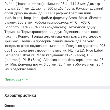
Рибон (Червона стрічка): Ширина: 25,4 - 114,3 мм; Діаметр
втулки: 25,4 мм; Довжина: 300 м або 450 м; Рекомендований
обсяг друку на день, до: 5000; Графіка: Графічні типи
файлів.pcx,.bmp,.imb і файли формату Aram; Макс. Діаметр
рулону: 203,2 мм; Робоча температура: +4°C - +35°C;
Вологість: 20% - 85% (без конденсату); Технологія друку:
Термо- та Термотрансферний друк; Годинники реального
часу: ні; Корпус: Тверда алюмінієва лита рама з металевою
кришкою і великим прозорим бічним вікном для легкого
контролю рівня подавання живлення; Роздільна здатність: 203
dpi; Програма для створення етикетки: NETira LD, Nice Label,
BarTender UltraLite; Мови керування: PL-Z (Zebra), PL-I
(Intermec), PL-B (Boca); Абразивна стійкість термоголовки: 25
км; Мін. Довжина друку: 6,35 мм (25,4 мм з обрізувачем, 25,4
мм з оздоблювачем)
Приховати
Характеристики
Основні