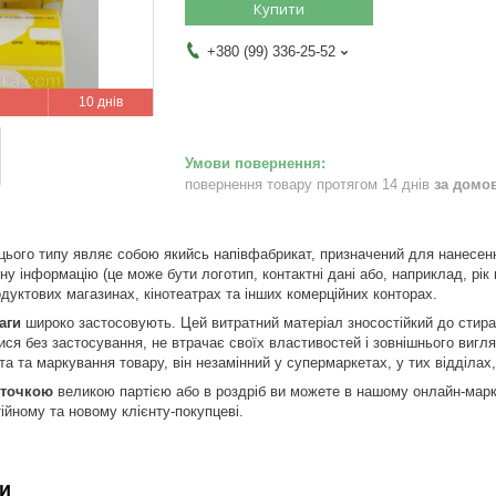
Купити
+380 (99) 336-25-52
10 днів
повернення товару протягом 14 днів
за домо
цього типу являє собою якийсь напівфабрикат, призначений для нанесенн
у інформацію (це може бути логотип, контактні дані або, наприклад, рік 
дуктових магазинах, кінотеатрах та інших комерційних конторах.
аги
широко застосовують. Цей витратний матеріал зносостійкий до стиран
тися без застосування, не втрачає своїх властивостей і зовнішнього вигл
а та маркування товару, він незамінний у супермаркетах, у тих відділах
сіточкою
великою партією або в роздріб ви можете в нашому онлайн-маркет
йному та новому клієнту-покупцеві.
и