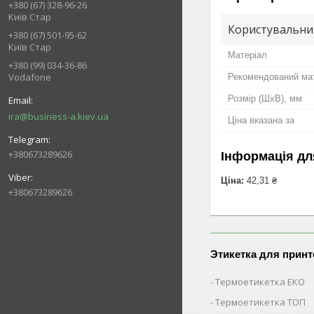
+380 (67) 328-96-26
Київ Стар
Користувальни
+380 (67) 501-95-62
Київ Стар
Матеріал
+380 (99) 034-36-86
Vodafone
Рекомендований мат
Розмір (ШхВ), мм
ira@business-a.kiev.ua
Ціна вказана за
+380673289626
Інформація дл
Ціна:
42,31 ₴
+380673289626
Этикетка для принт
Термоетикетка ЕКО
Термоетикетка ТОП