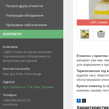
Послуги друку етикеток
Розпродаж обладнання
–18%
Програмне забезпечення
КОНТАКТИ
«ДІВО Стиль» Інтернет магазин
Етикетка з принтом
торговельного обладнання та
матеріал уже має певн
витратних матеріалів
для маркування в про
Термоетикетки під в
Ігор, Іра, Юля, Олександр
відрізок часу зберіга
обслуговування клієнт
Купити етикетку із 
вул. Урлівська, 11а, Київ, Україна
кожному нашому пості
+380 (99) 336-25-52
Vodafone
Характеристик