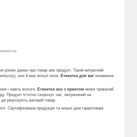
вленістю
я різних даних про товар або продукт. Такий витратний
випуску), але й має вільні поля.
Етикетка для ваг
незамінна
ня і навіть вологи.
Етикетка еко з принтом
може тривалий
яду. Продукт істотно скорочує час, витрачений на
, де реалізують ваговий товар.
і. Сертифікована продукція та низькі ціни гарантовані