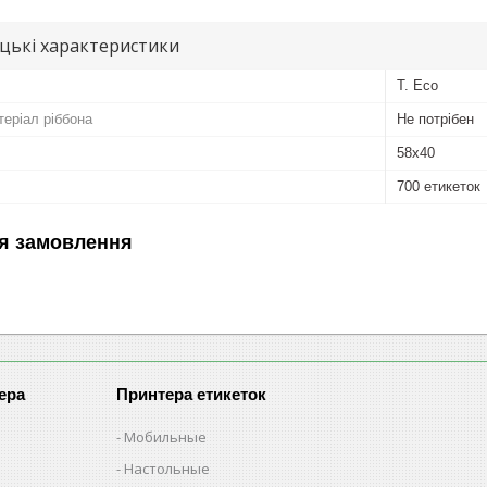
цькі характеристики
T. Eco
еріал ріббона
Не потрібен
58x40
700 етикеток
я замовлення
ера
Принтера етикеток
Мобильные
Настольные