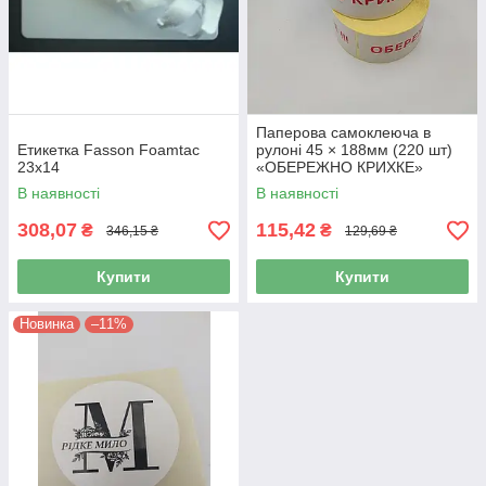
Паперова самоклеюча в
Етикетка Fasson Foamtac
рулоні 45 × 188мм (220 шт)
23x14
«ОБЕРЕЖНО КРИХКЕ»
В наявності
В наявності
308,07
115,42
₴
₴
346,15 ₴
129,69 ₴
Купити
Купити
Новинка
–11%