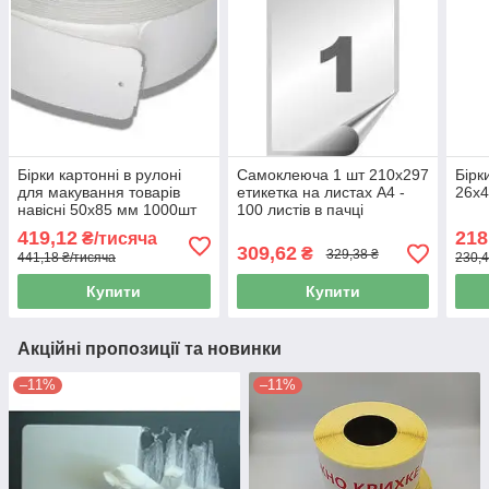
Бірки картонні в рулоні
Самоклеюча 1 шт 210х297
Бірк
для макування товарів
етикетка на листах А4 -
26x4
навісні 50x85 мм 1000шт
100 листів в пачці
419,12
218
₴/тисяча
309,62
₴
329,38 ₴
441,18 ₴/тисяча
230,4
Купити
Купити
Акційні пропозиції та новинки
–11%
–11%